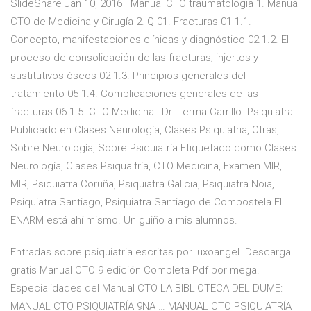
SlideShare Jan 10, 2016 · Manual CTO traumatologia 1. Manual
CTO de Medicina y Cirugía 2. Q 01. Fracturas 01 1.1.
Concepto, manifestaciones clínicas y diagnóstico 02 1.2. El
proceso de consolidación de las fracturas; injertos y
sustitutivos óseos 02 1.3. Principios generales del
tratamiento 05 1.4. Complicaciones generales de las
fracturas 06 1.5. CTO Medicina | Dr. Lerma Carrillo. Psiquiatra
Publicado en Clases Neurología, Clases Psiquiatria, Otras,
Sobre Neurología, Sobre Psiquiatría Etiquetado como Clases
Neurología, Clases Psiquaitría, CTO Medicina, Examen MIR,
MIR, Psiquiatra Coruña, Psiquiatra Galicia, Psiquiatra Noia,
Psiquiatra Santiago, Psiquiatra Santiago de Compostela El
ENARM está ahí mismo. Un guiño a mis alumnos.
Entradas sobre psiquiatria escritas por luxoangel. Descarga
gratis Manual CTO 9 edición Completa Pdf por mega.
Especialidades del Manual CTO LA BIBLIOTECA DEL DUME:
MANUAL CTO PSIQUIATRÍA 9NA … MANUAL CTO PSIQUIATRÍA