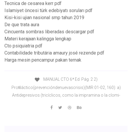
Tecnica de cesarea kerr pdf
Islamiyet öncesi türk edebiyatı soruları pdf
Kisi-kisi ujian nasional smp tahun 2019
De que trata aura
Cincuenta sombras liberadas descargar pdf
Materi kerajaan kalingga lengkap
Cto psiquiatria pdf
Contabilidade tributária amaury josé rezende pdf
Harga mesin pencampur pakan ternak
MANUAL CTO 6ª Ed. Pág. 2 2)
Proﬁláctico(prevencióndenuevascrisis)(MIR 01-02, 160): a)
Antidepresivos (tricíclicos, como la imipramina o la clomi-