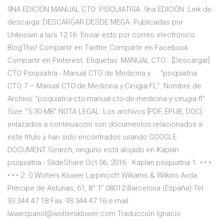
9NA EDICIÓN MANUAL CTO. PSIQUIATRÍA. 9na EDICIÓN. Link de
descarga: DESCARGAR DESDE MEGA. Publicadas por
Unknown a la/s 12:16. Enviar esto por correo electrónico
BlogThis! Compartir en Twitter Compartir en Facebook
Compartir en Pinterest. Etiquetas: MANUAL CTO… [Descargar]
CTO Psiquiatría - Manual CTO de Medicina y ... "psiquiatria
CTO 7 – Manual.CTO.de.Medicina.y.Cirugia-FL". Nombre de
Archivo: "psiquiatria-cto-manual-cto-de-medicina-y-cirugia-fl"
Size: "5.30 MB" NOTA LEGAL: Los archivos [PDF, EPUB, DOC]
enlazados a continuación son documentos relacionados a
este título y han sido encontrados usando GOOGLE
DOCUMENT Search, ninguno está alojado en Kaplan
psiquiatria - SlideShare Oct 06, 2016 · Kaplan psiquiatria 1. • • •
• • • 2. 0.Wolters Kluwer Lippincott Williams & Wilkins Avda.
Príncipe de Asturias, 61, 8° 1" 08012 Barcelona (España) Tel.:
93 344 47 18 Fax: 93 344 47 16 e-mail:
lwwespanol@wolterskluwer.com Traducción Ignacio