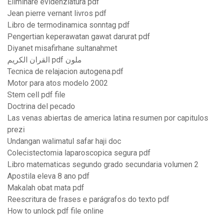
Eliminare evidenziatura pdf
Jean pierre vernant livros pdf
Libro de termodinamica sonntag pdf
Pengertian keperawatan gawat darurat pdf
Diyanet misafirhane sultanahmet
القران الكريم pdf ملون
Tecnica de relajacion autogena.pdf
Motor para atos modelo 2002
Stem cell pdf file
Doctrina del pecado
Las venas abiertas de america latina resumen por capitulos
prezi
Undangan walimatul safar haji doc
Colecistectomia laparoscopica segura pdf
Libro matematicas segundo grado secundaria volumen 2
Apostila eleva 8 ano pdf
Makalah obat mata pdf
Reescritura de frases e parágrafos do texto pdf
How to unlock pdf file online