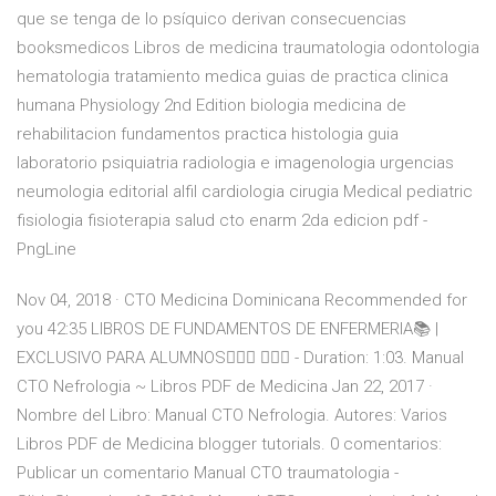
que se tenga de lo psíquico derivan consecuencias
booksmedicos Libros de medicina traumatologia odontologia
hematologia tratamiento medica guias de practica clinica
humana Physiology 2nd Edition biologia medicina de
rehabilitacion fundamentos practica histologia guia
laboratorio psiquiatria radiologia e imagenologia urgencias
neumologia editorial alfil cardiologia cirugia Medical pediatric
fisiologia fisioterapia salud cto enarm 2da edicion pdf -
PngLine
Nov 04, 2018 · CTO Medicina Dominicana Recommended for
you 42:35 LIBROS DE FUNDAMENTOS DE ENFERMERIA📚 |
EXCLUSIVO PARA ALUMNOS👩🏻‍⚕️ 👨🏻‍⚕️ - Duration: 1:03. Manual
CTO Nefrologia ~ Libros PDF de Medicina Jan 22, 2017 ·
Nombre del Libro: Manual CTO Nefrologia. Autores: Varios
Libros PDF de Medicina blogger tutorials. 0 comentarios:
Publicar un comentario Manual CTO traumatologia -